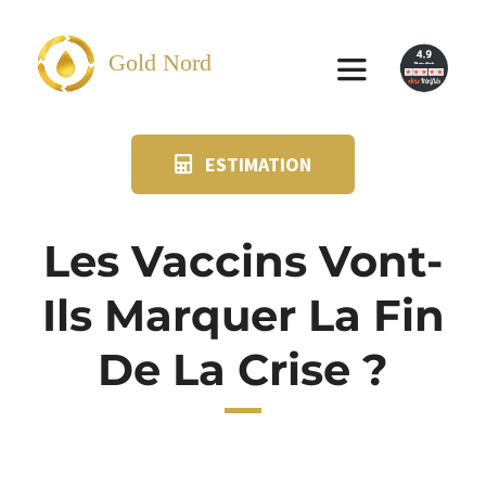
Passer
au
Gold Nord
Toggle
contenu
Navigation
ESTIMATION
VENDRE
FAQ
Les Vaccins Vont-
Ils Marquer La Fin
SUIVI KIT POSTAL
De La Crise ?
BLOG
NOS AGENCES