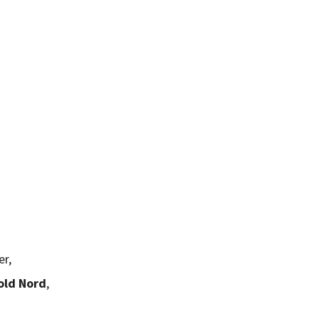
er,
old Nord
,