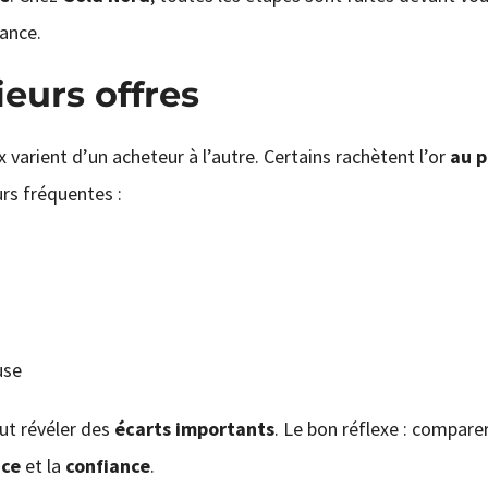
iance.
eurs offres
 varient d’un acheteur à l’autre. Certains rachètent l’or
au p
rs fréquentes :
use
eut révéler des
écarts importants
. Le bon réflexe : compar
nce
et la
confiance
.