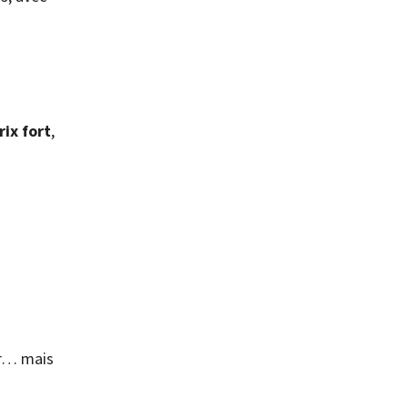
rix fort
,
er… mais