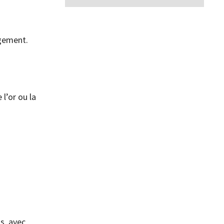
agement.
 l’or ou la
s, avec