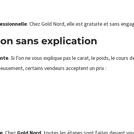
essionnelle
. Chez Gold Nord, elle est gratuite et sans eng
ion sans explication
ente
. Si l’on ne vous explique pas le carat, le poids, le cours de
eusement, certains vendeurs acceptent un prix :
le
. Chez
Gold Nord
, toutes les étapes sont faites devant vou