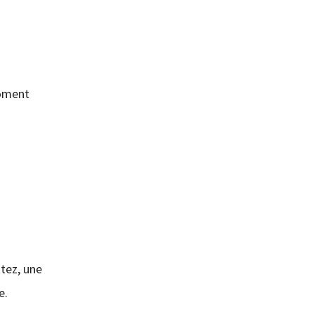
moment
tez, une
e.