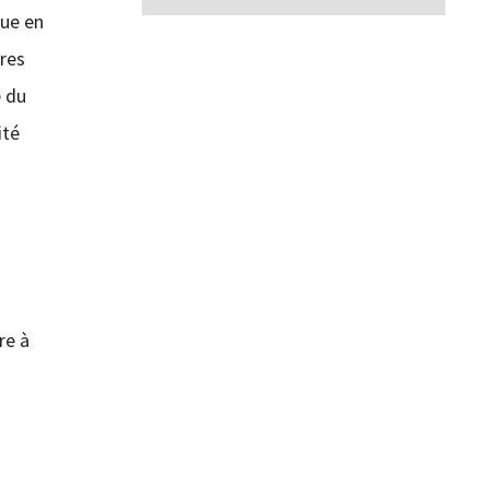
due en
tres
e du
ité
re à