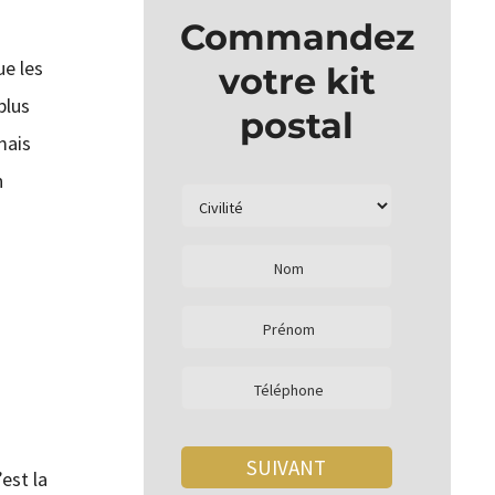
Commandez
ue les
votre kit
plus
postal
mais
n
est la