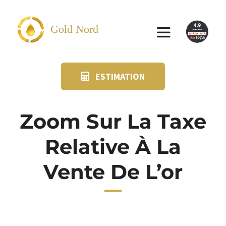
Passer
au
Gold Nord
Toggle
contenu
Navigation
ESTIMATION
VENDRE
FAQ
Zoom Sur La Taxe
Relative À La
SUIVI KIT POSTAL
Vente De L’or
BLOG
NOS AGENCES