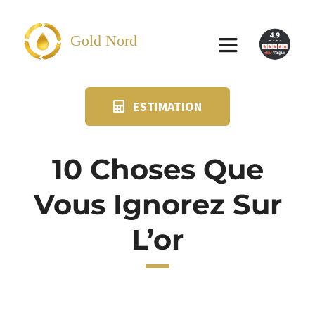
Passer
au
Gold Nord
Toggle
contenu
Navigation
ESTIMATION
VENDRE
FAQ
10 Choses Que
Vous Ignorez Sur
SUIVI KIT POSTAL
L’or
BLOG
NOS AGENCES