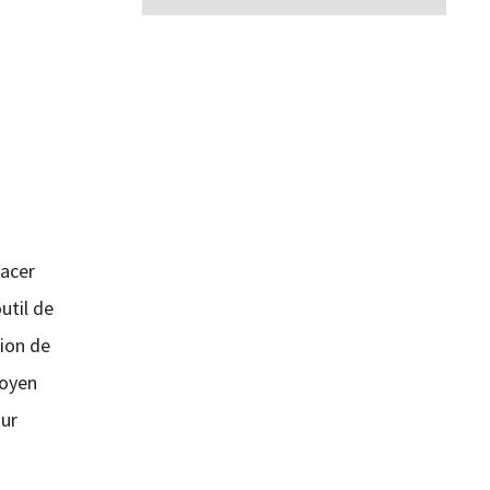
lacer
util de
tion de
moyen
our