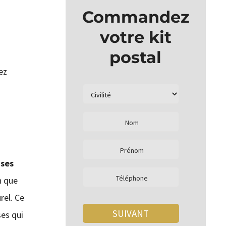
Commandez
votre kit
postal
ez
ises
n que
rel. Ce
ses qui