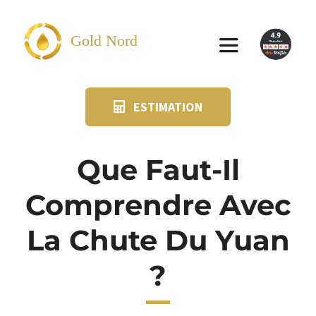
Passer
au
Gold Nord
Toggle
contenu
Navigation
ESTIMATION
VENDRE
FAQ
Que Faut-Il
Comprendre Avec
SUIVI KIT POSTAL
La Chute Du Yuan
BLOG
?
NOS AGENCES