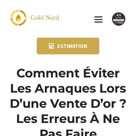
Passer
au
Gold Nord
Toggle
contenu
Navigation
ESTIMATION
VENDRE
FAQ
Comment Éviter
Les Arnaques Lors
SUIVI KIT POSTAL
D’une Vente D’or ?
BLOG
Les Erreurs À Ne
NOS AGENCES
Pas Faire