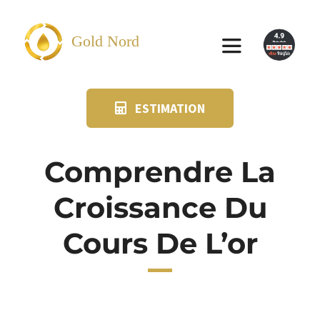
Passer
au
Gold Nord
Toggle
contenu
Navigation
ESTIMATION
VENDRE
FAQ
Comprendre La
Croissance Du
SUIVI KIT POSTAL
Cours De L’or
BLOG
NOS AGENCES