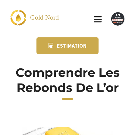
Passer
au
Gold Nord
Toggle
contenu
Navigation
ESTIMATION
VENDRE
FAQ
Comprendre Les
Rebonds De L’or
SUIVI KIT POSTAL
BLOG
NOS AGENCES