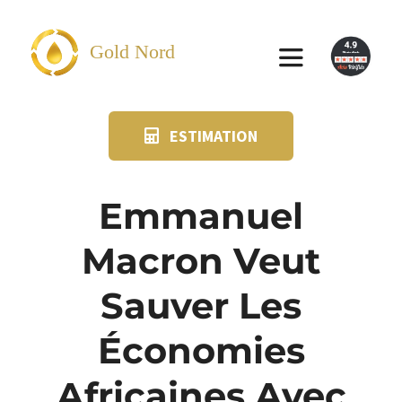
Passer
au
Gold Nord
Toggle
contenu
Navigation
ESTIMATION
VENDRE
FAQ
Emmanuel
Macron Veut
SUIVI KIT POSTAL
Sauver Les
BLOG
Économies
NOS AGENCES
Africaines Avec