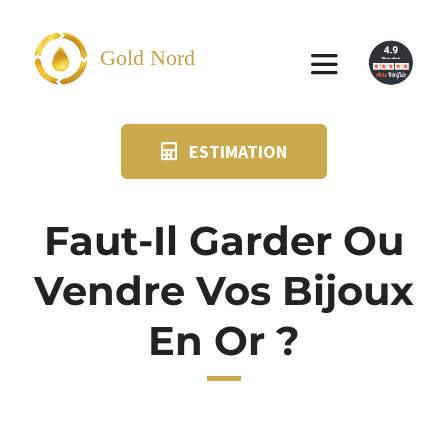
Passer
au
Gold Nord
Toggle
contenu
Navigation
ESTIMATION
VENDRE
FAQ
Faut-Il Garder Ou
Vendre Vos Bijoux
SUIVI KIT POSTAL
En Or ?
BLOG
NOS AGENCES