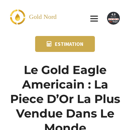
Passer
au
Gold Nord
Toggle
contenu
Navigation
ESTIMATION
VENDRE
FAQ
Le Gold Eagle
Americain : La
SUIVI KIT POSTAL
Piece D’Or La Plus
BLOG
Vendue Dans Le
NOS AGENCES
Monde