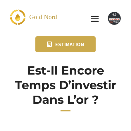
Passer
au
Gold Nord
Toggle
contenu
Navigation
ESTIMATION
VENDRE
FAQ
Est-Il Encore
Temps D’investir
SUIVI KIT POSTAL
Dans L’or ?
BLOG
NOS AGENCES