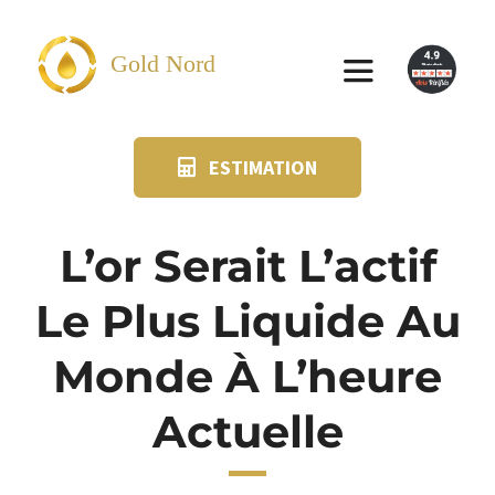
Passer
au
Gold Nord
Toggle
contenu
Navigation
ESTIMATION
VENDRE
FAQ
L’or Serait L’actif
Le Plus Liquide Au
SUIVI KIT POSTAL
Monde À L’heure
BLOG
Actuelle
NOS AGENCES