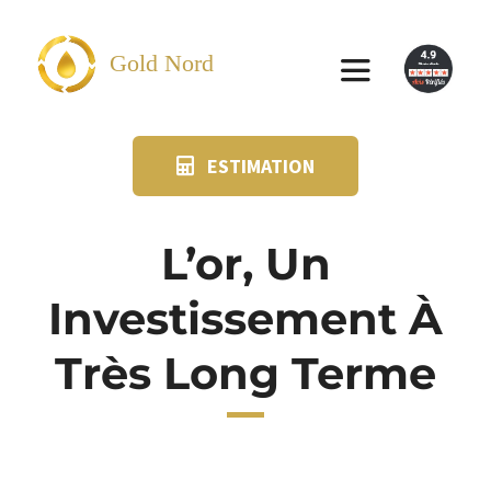
Passer
au
Gold Nord
Toggle
contenu
Navigation
ESTIMATION
VENDRE
FAQ
L’or, Un
Investissement À
SUIVI KIT POSTAL
Très Long Terme
BLOG
NOS AGENCES