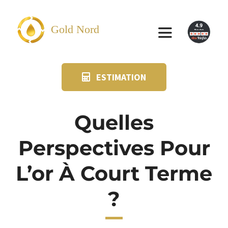
Passer
au
Gold Nord
Toggle
contenu
Navigation
ESTIMATION
VENDRE
FAQ
Quelles
Perspectives Pour
SUIVI KIT POSTAL
L’or À Court Terme
BLOG
?
NOS AGENCES