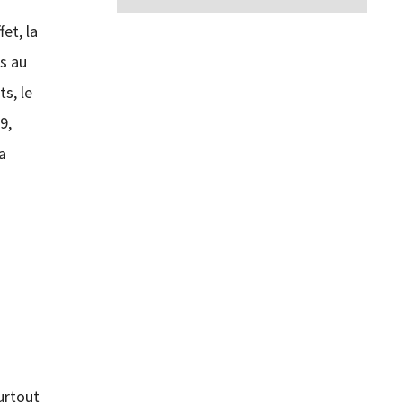
et, la
s au
s, le
9,
a
urtout