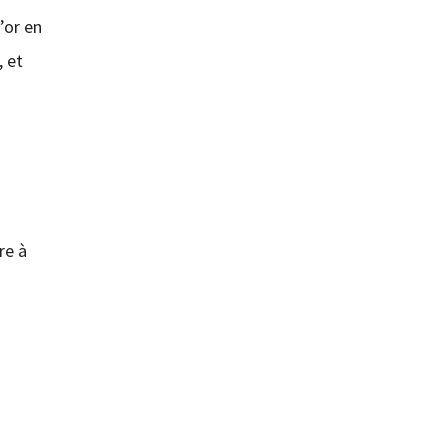
’or en
, et
re à