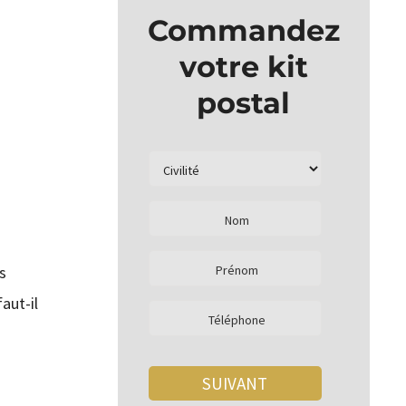
Commandez
votre kit
postal
s
faut-il