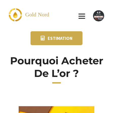
Passer
au
Gold Nord
Toggle
contenu
Navigation
ESTIMATION
VENDRE
FAQ
Pourquoi Acheter
De L’or ?
SUIVI KIT POSTAL
BLOG
NOS AGENCES