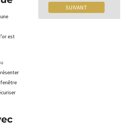
’une
d’or est
ou
présenter
 fenêtre
curiser
vec