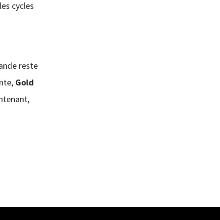
les cycles
mande reste
ente,
Gold
intenant,