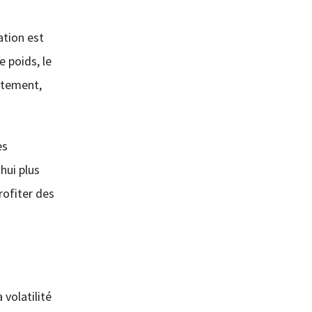
ation est
e poids, le
iatement,
es
hui plus
rofiter des
 volatilité