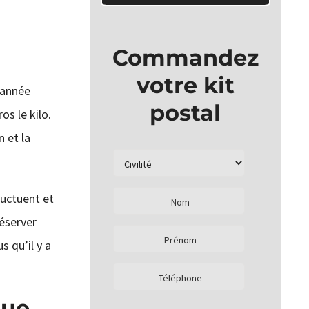
Commandez
votre kit
’année
postal
s le kilo.
n et la
luctuent et
réserver
s qu’il y a
que