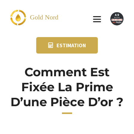
Passer
au
Gold Nord
Toggle
contenu
Navigation
ESTIMATION
VENDRE
FAQ
Comment Est
Fixée La Prime
SUIVI KIT POSTAL
D’une Pièce D’or ?
BLOG
NOS AGENCES