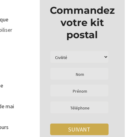
Commandez
 que
votre kit
iliser
postal
de
 de mai
ours