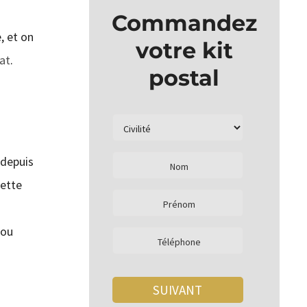
Commandez
, et on
votre kit
cat
.
postal
 depuis
dette
 ou