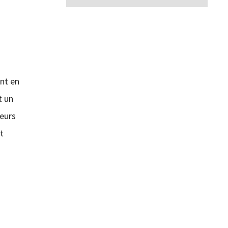
nt en
t un
seurs
t